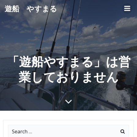
コ
遊船 やすまる
ン
テ
ン
ツ
へ
ス
キ
「遊船やすまる」は営
ッ
プ
業しておりません
Search
for: